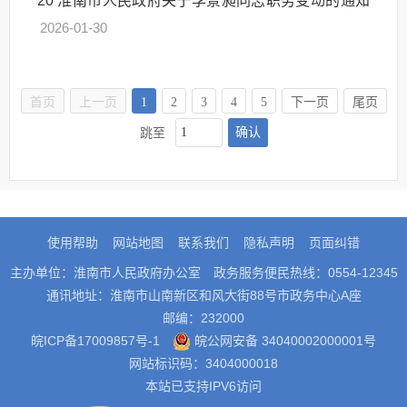
20
淮南市人民政府关于李景昶同志职务变动的通知
2026-01-30
首页
上一页
1
2
3
4
5
下一页
尾页
确认
跳至
使用帮助
网站地图
联系我们
隐私声明
页面纠错
主办单位：淮南市人民政府办公室
政务服务便民热线：0554-12345
通讯地址：淮南市山南新区和风大街88号市政务中心A座
邮编：232000
皖ICP备17009857号-1
皖公网安备 34040002000001号
网站标识码：3404000018
本站已支持IPV6访问