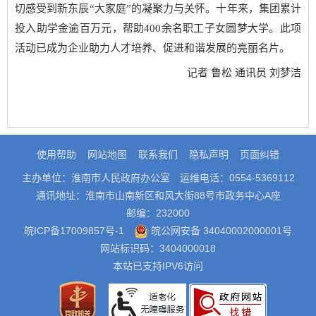
切感受到新东辰“大家庭”的凝聚力与关怀。十年来，集团累计
投入助学金逾百万元，帮助400余名职工子女圆梦大学。此项
活动已成为企业助力人才培养、促进和谐发展的亮丽名片。
记者 鲁松 通讯员 刘梦洁
使用帮助
网站地图
联系我们
隐私声明
页面纠错
主办单位：淮南市人民政府办公室
运维电话：0554-5369112
通讯地址：淮南市山南新区和风大街88号市政务中心A座
邮编：232000
皖ICP备17009857号-1
皖公网安备 34040002000001号
网站标识码：3404000018
本站已支持IPV6访问