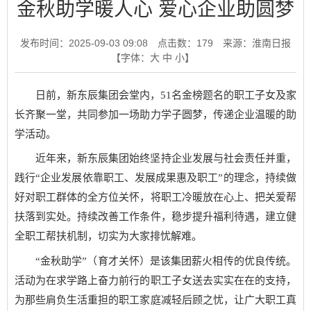
金秋助学暖人心 爱心企业助圆梦
发布时间：2025-09-03 09:08
点击数：
179
来源：淮南日报
【字体：
大
中
小
】
日前，新东辰集团会堂内，51名金榜题名的职工子女及家
长齐聚一堂，共同参加一场助力学子圆梦，传递企业温暖的助
学活动。
近年来，新东辰集团始终坚持企业发展与社会责任并重，
践行“企业发展依靠职工、发展成果惠及职工”的理念，持续做
好对职工群体的全方位关怀，将职工冷暖放在心上、把关爱帮
扶落到实处。持续改善工作条件，稳步提升福利待遇，建立健
全职工帮扶机制，切实为大家排忧解难。
“金秋助学”（育才关怀）是该集团薪火相传的优良传统。
活动为在求学路上奋力前行的职工子女送去实实在在的支持，
为那些肩负生活重担的职工家庭减轻后顾之忧，让广大职工真