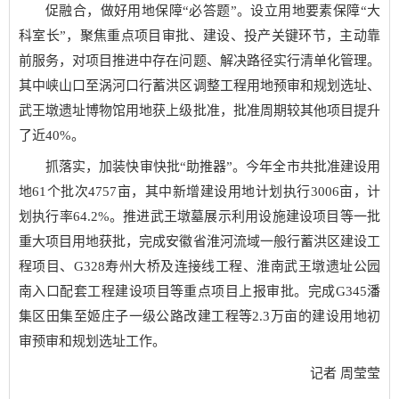
促融合，做好用地保障“必答题”。设立用地要素保障“大
科室长”，聚焦重点项目审批、建设、投产关键环节，主动靠
前服务，对项目推进中存在问题、解决路径实行清单化管理。
其中峡山口至涡河口行蓄洪区调整工程用地预审和规划选址、
武王墩遗址博物馆用地获上级批准，批准周期较其他项目提升
了近40%。
抓落实，加装快审快批“助推器”。今年全市共批准建设用
地61个批次4757亩，其中新增建设用地计划执行3006亩，计
划执行率64.2%。推进武王墩墓展示利用设施建设项目等一批
重大项目用地获批，完成安徽省淮河流域一般行蓄洪区建设工
程项目、G328寿州大桥及连接线工程、淮南武王墩遗址公园
南入口配套工程建设项目等重点项目上报审批。完成G345潘
集区田集至姬庄子一级公路改建工程等2.3万亩的建设用地初
审预审和规划选址工作。
记者 周莹莹