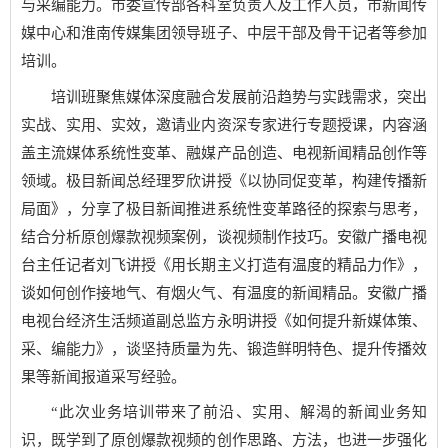
与采编能力。市委宣传部各科室负责人及工作人员，市新闻传
媒中心和淮南传媒集团领导班子、中层干部及骨干记者等参加
培训。
培训班聚焦媒体深度融合发展前沿趋势与实践需求，突出
实战、实用、实效，邀请业内资深专家进行专题授课，内容涵
盖主流媒体系统性变革、融媒产品创造、电视新闻精品创作等
领域。极目新闻总经理罗欣讲授《以协同促变革，构建传播新
局面》，分享了极目新闻推进系统性变革路径的探索与思考，
结合分析原创爆款视频案例，谈视频制作技巧。安徽广播电视
台主任记者刘飞讲授《用长期主义打造有温度的精品力作》，
谈如何创作接地气、有烟火气、有温度的新闻精品。安徽广播
电视台经济生活频道副总监方永明讲授《如何提升新媒体策、
采、编能力》，谈坚持质量为先、锻造鲜明特色、提升传播效
果等新闻报道采写经验。
“此次业务培训带来了前沿、实用、解渴的新闻业务知
识，既学到了原创爆款视频的创作思路、方法，也进一步强化