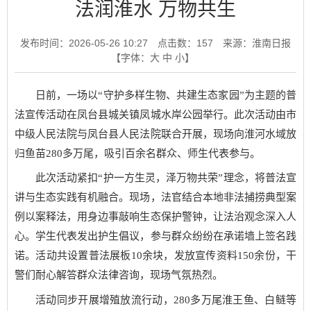
法润淮水 万物共生
发布时间：2026-05-26 10:27
点击数：
157
来源：淮南日报
【字体：
大
中
小
】
日前，一场以“守护多样生物、共建生态家园”为主题的普
法宣传活动在凤台县城关镇凤城水岸公园举行。此次活动由市
中级人民法院与凤台县人民法院联合开展，现场向淮河水域放
归鱼苗280多万尾，吸引百余名群众、师生代表参与。
此次活动紧扣“护一方生灵，泽万物共荣”理念，将普法宣
讲与生态实践有机融合。现场，法官结合本地非法捕捞典型案
例以案释法，用身边事敲响生态保护警钟，让法治观念深入人
心。学生代表发出护生倡议，参与群众纷纷在承诺墙上签名践
诺。活动共设置普法展板10余块，发放宣传资料150余份，干
警们耐心解答群众法律咨询，现场气氛热烈。
活动同步开展增殖放流行动，280多万尾淮王鱼、白鲢等