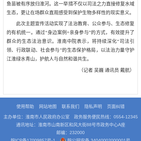
鱼苗被有序放归淮河。这一举措不仅以司法之力直接修复水域
生态，更让在场群众直观感受到保护生物多样性的现实意义。
此次主题宣传活动实现了法治教育、公众参与、生态修复
的有机统一。通过“身边案例+亲身参与”的方式，有效提升了
群众的生态法治意识。淮南中院表示，将持续深化“司法引
领、行政联动、社会参与”的生态保护格局，以法治力量守护
江淮绿水青山，护航人与自然和谐共生。
（记者 吴巍 通讯员 戴航）
使用帮助
网站地图
联系我们
隐私声明
页面纠错
主办单位：淮南市人民政府办公室
政务服务便民热线：0554-12345
通讯地址：淮南市山南新区和风大街88号市政务中心A座
邮编：232000
皖ICP备17009857号-1
皖公网安备 34040002000001号