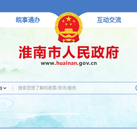
皖事
通办
互动
交流