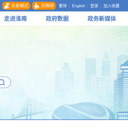
长者模式
无障碍
繁体
English
登录
加入收藏
走进
淮南
政府
数据
政务
新媒体