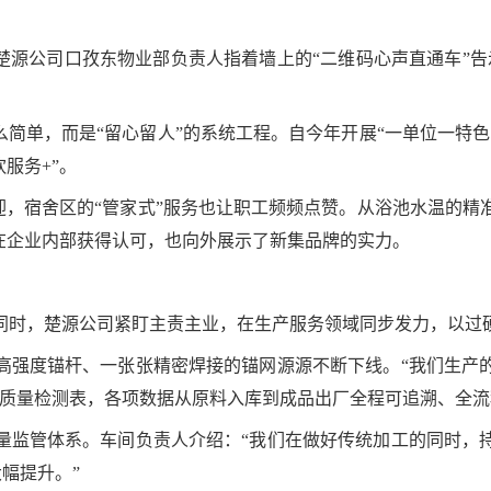
楚源公司口孜东物业部负责人指着墙上的“二维码心声直通车”
么简单，而是“留心留人”的系统工程。自今年开展“一单位一特
服务+”。
欢迎，宿舍区的“管家式”服务也让职工频频点赞。从浴池水温的
在企业内部获得认可，也向外展示了新集品牌的实力。
同时，楚源公司紧盯主责主业，在生产服务领域同步发力，以过
高强度锚杆、一张张精密焊接的锚网源源不断下线。“我们生产
的质量检测表，各项数据从原料入库到成品出厂全程可追溯、全流
量监管体系。车间负责人介绍：“我们在做好传统加工的同时，
幅提升。”