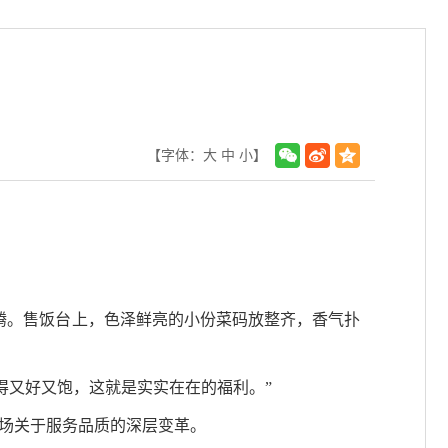
【字体：
大
中
小
】
腾。售饭台上，色泽鲜亮的小份菜码放整齐，香气扑
得又好又饱，这就是实实在在的福利。”
一场关于服务品质的深层变革。