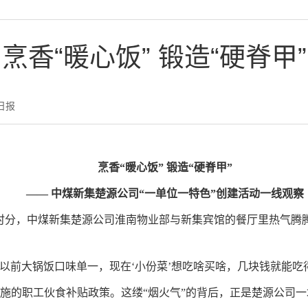
烹香“暖心饭” 锻造“硬脊甲”
日报
烹香“暖心饭” 锻造“硬脊甲”
—— 中煤新集楚源公司“一单位一特色”创建活动一线观察
午时分，中煤新集楚源公司淮南物业部与新集宾馆的餐厅里热气腾
以前大锅饭口味单一，现在‘小份菜’想吃啥买啥，几块钱就能吃
施的职工伙食补贴政策。这缕“烟火气”的背后，正是楚源公司