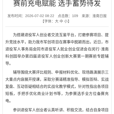
赛前充电赋能 选手蓄势待发
发布时间：2026-07-02 08:22
点击数：
109
来源：淮南日报
【字体：
大
中
小
】
为搭建退役军人创业者交流互鉴平台，打磨参赛项目、提
升竞技水平，助力我市军创项目在赛事中脱颖而出，近日，市
退役军人事务局会同市退役军人就业创业促进会在闵行·淮南
科创园举办第四届退役军人创业创新大赛第一期赛前专题辅
导。
辅导围绕大赛评比规则、申报材料优化、现场路演展示三
大重点内容展开授课，采取分赛道精准指导、模拟答辩、实战
复盘、互动答疑相结合的实战化教学模式，针对性指出各项目
短板，手把手优化商业计划书等，为参赛选手全方位备赛充
电。
参训退役军人创业者认真听讲、积极交流，结合自身项目