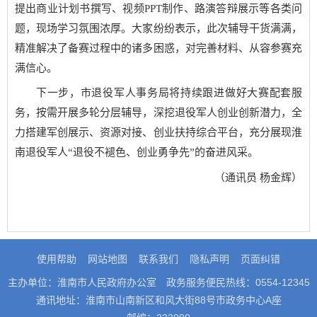
提出商业计划书撰写、视频PPT制作、路演答辩展示等各类问
题，现场学习氛围浓厚。大家纷纷表示，此次辅导干货满满，
精准解决了备赛过程中的诸多困惑，对完善材料、从容参赛充
满信心。
下一步，市退役军人事务局将持续跟进做好大赛配套服
务，按需开展多轮分层辅导，深挖退役军人创业创新潜力，全
力搭建军创展示、资源对接、创业扶持综合平台，充分展现淮
南退役军人“退役不褪色、创业勇争先”的奋进风采。
（通讯员 杨金辉）
使用帮助
网站地图
联系我们
隐私声明
页面纠错
主办单位：淮南市人民政府办公室
政务服务便民热线：0554-12345
通讯地址：淮南市山南新区和风大街88号市政务中心A座