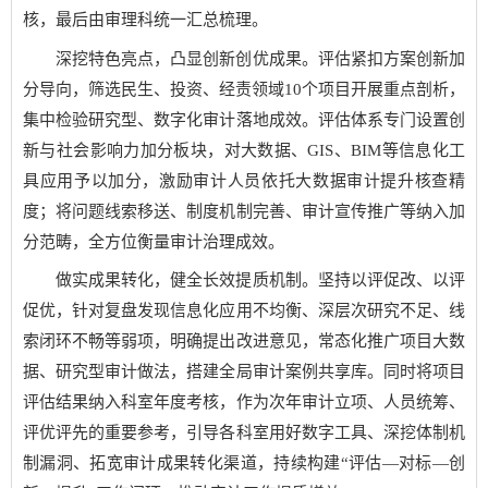
核，最后由审理科统一汇总梳理。
深挖特色亮点，凸显创新创优成果。评估紧扣方案创新加
分导向，筛选民生、投资、经责领域10个项目开展重点剖析，
集中检验研究型、数字化审计落地成效。评估体系专门设置创
新与社会影响力加分板块，对大数据、GIS、BIM等信息化工
具应用予以加分，激励审计人员依托大数据审计提升核查精
度；将问题线索移送、制度机制完善、审计宣传推广等纳入加
分范畴，全方位衡量审计治理成效。
做实成果转化，健全长效提质机制。坚持以评促改、以评
促优，针对复盘发现信息化应用不均衡、深层次研究不足、线
索闭环不畅等弱项，明确提出改进意见，常态化推广项目大数
据、研究型审计做法，搭建全局审计案例共享库。同时将项目
评估结果纳入科室年度考核，作为次年审计立项、人员统筹、
评优评先的重要参考，引导各科室用好数字工具、深挖体制机
制漏洞、拓宽审计成果转化渠道，持续构建“评估—对标—创