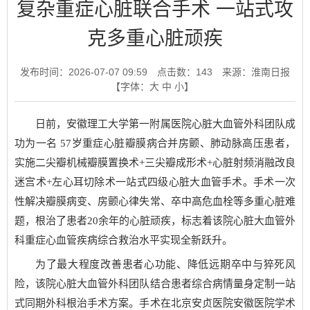
复杂重症心脏联合手术 一站式攻
克多重心脏顽疾
发布时间：2026-07-07 09:59
点击数：
143
来源：淮南日报
【字体：
大
中
小
】
日前，安徽理工大学第一附属医院心脏大血管外科团队成
功为一名 57岁重症心脏瓣膜病合并房颤、肺动脉高压患者，
实施二尖瓣机械瓣膜置换术+三尖瓣成形术+心脏射频消融改良
迷宫术+左心耳切除术一站式四级心脏大血管手术。手术一次
性解决瓣膜病变、房颤心律失常、卒中高危血栓等多重心脏难
题，根治了患者20余年的心脏顽疾，标志着该院心脏大血管外
科重症心血管疾病综合救治水平实现全新跃升。
为了最大程度改善患者心功能、降低远期卒中与猝死风
险，该院心脏大血管外科团队结合患者综合病情量身定制一站
式同期外科根治手术方案。手术在北京安贞医院安徽医院学术