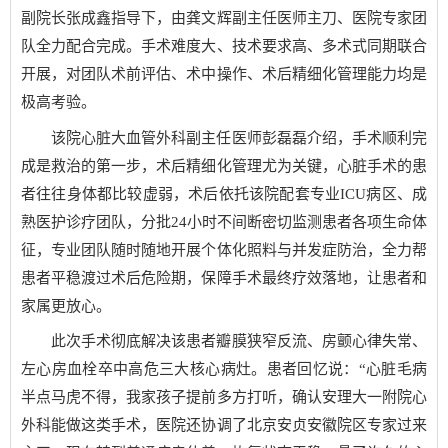
副院长张成鑫指导下，由龚文辉副主任医师主刀、医院专家团
队全力配合完成。手术难度大、技术要求高、多术式同期联合
开展，对团队术前评估、术中操作、术后精细化管理能力均是
极高考验。
该院心脏大血管外科副主任医师彭磊磊介绍，手术顺利完
成是救治的第一步，术后精细化管理尤为关键，心脏手术的患
者往往身体都比较虚弱，术后依托该院配套专业ICU病区、成
熟医护诊疗团队，分批24小时不间断密切监测患者各项生命体
征，专业团队随时随地开展个体化照料与并发症防治，全力帮
患者平稳渡过术后危险期，保障手术最终疗效落地，让患者和
家属更放心。
此次手术彻底解决该患者瓣膜狭窄反流、房颤心律失常、
左心房血栓卒中高危三大核心病灶。患者回忆说：“心脏毛病
半点马虎不得，我家孩子提前多方打听，确认安理大一附院心
外科能做这类手术，医院还协调了北京安贞安徽院区专家过来