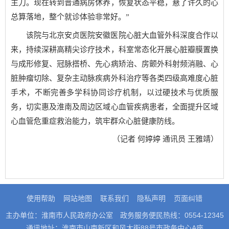
主刀。现在转到普通病房休养，恢复状态平稳，悬了许久的心
总算落地，整个就诊体验非常好。”
该院与北京安贞医院安徽医院心脏大血管外科深度合作以
来，持续深耕高精尖诊疗技术，科室常态化开展心脏瓣膜置换
与成形修复、冠脉搭桥、先心病矫治、房颤外科射频消融、心
脏肿瘤切除、复杂主动脉疾病外科治疗等各类四级高难度心脏
手术，不断完善多学科协同诊疗机制，以过硬技术与优质服
务，切实惠及淮南及周边区域心血管疾病患者，全面提升区域
心血管危重症救治能力，筑牢群众心脏健康防线。
（记者 何婷婷 通讯员 王雅靖）
使用帮助
网站地图
联系我们
隐私声明
页面纠错
主办单位：淮南市人民政府办公室
政务服务便民热线：0554-12345
通讯地址：淮南市山南新区和风大街88号市政务中心A座