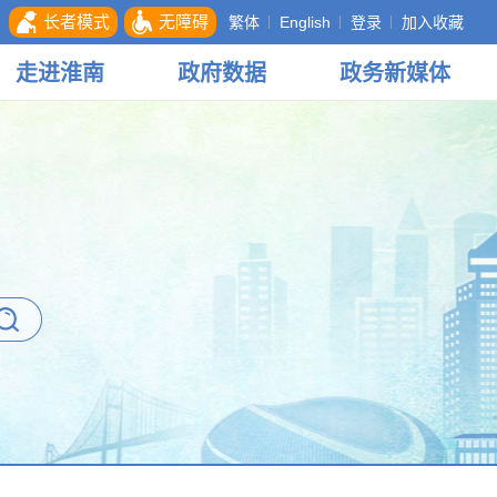
长者模式
无障碍
繁体
English
登录
加入收藏
走进
淮南
政府
数据
政务
新媒体