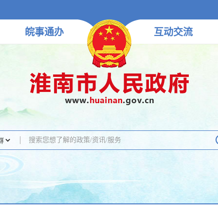
皖事
通办
互动
交流