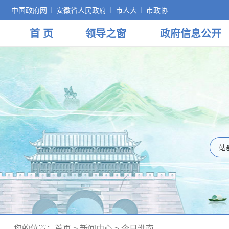
中国政府网
安徽省人民政府
市人大
市政协
首 页
领导
之窗
政府
信息公开
您的位置：
首页
>
新闻中心
>
今日淮南