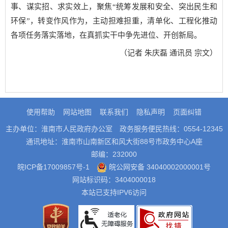
事、谋实招、求实效上，聚焦“统筹发展和安全、突出民生和
环保”，转变作风作为，主动担难担重，清单化、工程化推动
各项任务落实落地，在真抓实干中争先进位、开创新局。
（记者 朱庆磊 通讯员 宗文）
使用帮助
网站地图
联系我们
隐私声明
页面纠错
主办单位：淮南市人民政府办公室
政务服务便民热线：0554-12345
通讯地址：淮南市山南新区和风大街88号市政务中心A座
邮编：232000
皖ICP备17009857号-1
皖公网安备 34040002000001号
网站标识码：3404000018
本站已支持IPV6访问