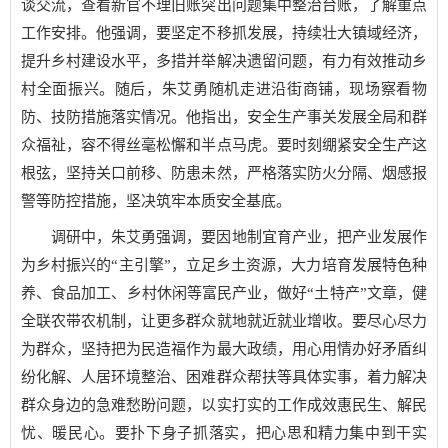
谈交流，查看新官不理旧账突出问题集中整治台账，了解重点
工作安排。他强调，要坚定不移抓发展，持续壮大镇域经济，
提升乡村建设水平，多措并举解决遗留问题，有力有效推动乡
村全面振兴。随后，朱艾勇随机走进沿街商铺，现场察看物
防、技防措施落实情况。他指出，安全生产事关发展全局和群
众福祉，容不得丝毫松懈和半点马虎。要时刻绷紧安全生产这
根弦，坚持关口前移、防患未然，严格落实防火分隔、烟感报
警等防控措施，坚决筑牢本质安全基底。
调研中，朱艾勇强调，要因地制宜育产业，把产业发展作
为乡村振兴的“主引擎”，立足乡土资源，大力培育发展特色种
养、食品加工、乡村休闲等富民产业，做好“土特产”文章，健
全联农带农机制，让更多群众就地就近就业增收。要尽心尽力
为群众，坚持把为民造福作为最大政绩，用心用情办好矛盾纠
纷化解、人居环境整治、困难群众帮扶等具体实事，着力解决
群众身边的急难愁盼问题，以实打实的工作成效惠民生、解民
忧、暖民心。要扑下身子抓落实，把心思和精力集中到干实