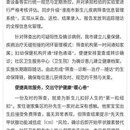
查设备等实行统一规范与定期质控，并对承担检验的实验室进
行严格考核评估。同步升级“淮南市新生儿疾病筛查信息管理
系统”，实现从采血、送检、结果录入、报告发放到追踪随访
的全程信息化管理。
针对筛查出的可疑阳性及确诊病例，我市建立儿童保健、
疾病治疗无缝衔接的闭环管理模式：筛查机构第一时间通知家
属；妇幼保健机构开通“绿色通道”，便捷安排复查或转诊确
诊；社区卫生服务中心（卫生院）为确诊患儿建立健康档案，
实施长期跟踪随访。由此形成“筛查—诊断—治疗—随访”的生
命保障链，确保每位患儿获得及时、规范的干预与关爱。
便捷高效服务，交出守护健康“暖心卷”
一份及时的筛查，就是为新生儿扣好人生的“第一粒纽
扣”。家住谢家集区的孙先生一家对此深有感触。他家宝宝出
生后接受免费筛查，虽无异常表现，但筛查结果提示“先天性
甲状腺功能减低症（CH）”风险，确诊后即开始甲状腺素替代