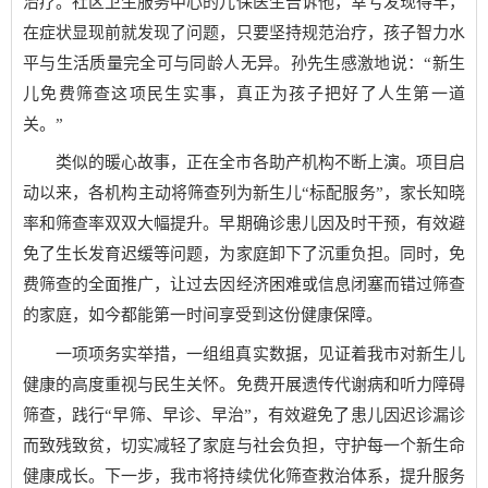
治疗。社区卫生服务中心的儿保医生告诉他，幸亏发现得早，
在症状显现前就发现了问题，只要坚持规范治疗，孩子智力水
平与生活质量完全可与同龄人无异。孙先生感激地说：“新生
儿免费筛查这项民生实事，真正为孩子把好了人生第一道
关。”
类似的暖心故事，正在全市各助产机构不断上演。项目启
动以来，各机构主动将筛查列为新生儿“标配服务”，家长知晓
率和筛查率双双大幅提升。早期确诊患儿因及时干预，有效避
免了生长发育迟缓等问题，为家庭卸下了沉重负担。同时，免
费筛查的全面推广，让过去因经济困难或信息闭塞而错过筛查
的家庭，如今都能第一时间享受到这份健康保障。
一项项务实举措，一组组真实数据，见证着我市对新生儿
健康的高度重视与民生关怀。免费开展遗传代谢病和听力障碍
筛查，践行“早筛、早诊、早治”，有效避免了患儿因迟诊漏诊
而致残致贫，切实减轻了家庭与社会负担，守护每一个新生命
健康成长。下一步，我市将持续优化筛查救治体系，提升服务