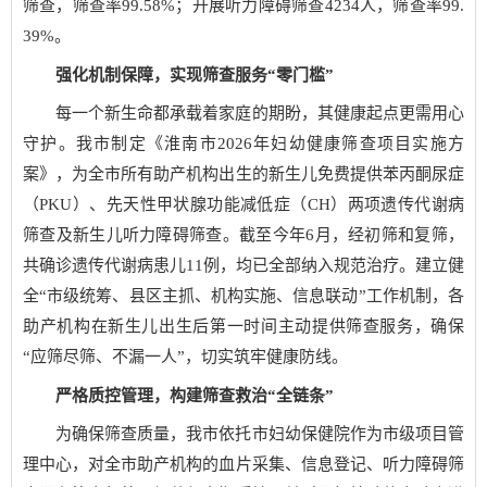
筛查，筛查率99.58%；开展听力障碍筛查4234人，筛查率99.
39%。
强化机制保障，实现筛查服务“零门槛”
每一个新生命都承载着家庭的期盼，其健康起点更需用心
守护。我市制定《淮南市2026年妇幼健康筛查项目实施方
案》，为全市所有助产机构出生的新生儿免费提供苯丙酮尿症
（PKU）、先天性甲状腺功能减低症（CH）两项遗传代谢病
筛查及新生儿听力障碍筛查。截至今年6月，经初筛和复筛，
共确诊遗传代谢病患儿11例，均已全部纳入规范治疗。建立健
全“市级统筹、县区主抓、机构实施、信息联动”工作机制，各
助产机构在新生儿出生后第一时间主动提供筛查服务，确保
“应筛尽筛、不漏一人”，切实筑牢健康防线。
严格质控管理，构建筛查救治“全链条”
为确保筛查质量，我市依托市妇幼保健院作为市级项目管
理中心，对全市助产机构的血片采集、信息登记、听力障碍筛