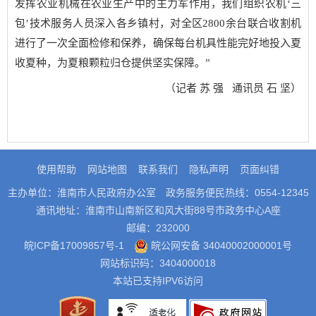
发挥农业机械在农业生产中的主力军作用，我们组织农机‘三
包’技术服务人员深入各乡镇村，对全区2800余台联合收割机
进行了一次全面检修和保养，确保每台机具性能完好地投入夏
收夏种，为夏粮颗粒归仓提供坚实保障。”
（记者 苏 强 通讯员 石 坚）
使用帮助
网站地图
联系我们
隐私声明
页面纠错
主办单位：淮南市人民政府办公室
政务服务便民热线：0554-12345
通讯地址：淮南市山南新区和风大街88号市政务中心A座
邮编：232000
皖ICP备17009857号-1
皖公网安备 34040002000001号
网站标识码：3404000018
本站已支持IPV6访问