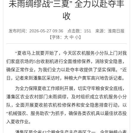
未雨绸缪战“三夏” 全力以赴夺丰
收
发布时间：2026-05-27 09:36
点击数：
151
来源：淮南日报
【字体：
大
中
小
】
“夏收马上就要开始了，今天区农机服务小分队上门对我
们家庭农场的5台收割机进行全面维修保养，消除安全隐患，
确保正常作业，为我们全力以赴夺丰收提供了坚实保障。”近
日，记者来到潘集区采访时，种粮大户黄军高兴地告诉记者。
为全力保障夏收工作顺利开展，切实守牢粮食安全底线，
潘集区农业农村部门未雨绸缪，及时组织成立农机服务小分
队，全面开展夏收前农机检修保养和安全隐患排查行动，以
“机械强农、服务助农”为抓手，确保各类农机具以最佳状态投
入夏收作业。
潘集区是全省42个粮食生产主产县区之一，今年种植小麦