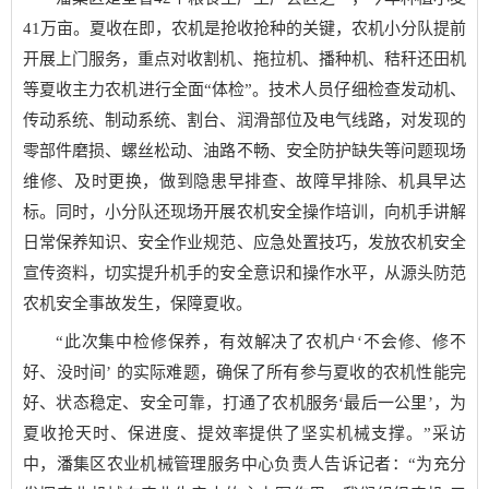
41万亩。夏收在即，农机是抢收抢种的关键，农机小分队提前
开展上门服务，重点对收割机、拖拉机、播种机、秸秆还田机
等夏收主力农机进行全面“体检”。技术人员仔细检查发动机、
传动系统、制动系统、割台、润滑部位及电气线路，对发现的
零部件磨损、螺丝松动、油路不畅、安全防护缺失等问题现场
维修、及时更换，做到隐患早排查、故障早排除、机具早达
标。同时，小分队还现场开展农机安全操作培训，向机手讲解
日常保养知识、安全作业规范、应急处置技巧，发放农机安全
宣传资料，切实提升机手的安全意识和操作水平，从源头防范
农机安全事故发生，保障夏收。
“此次集中检修保养，有效解决了农机户‘不会修、修不
好、没时间’ 的实际难题，确保了所有参与夏收的农机性能完
好、状态稳定、安全可靠，打通了农机服务‘最后一公里’，为
夏收抢天时、保进度、提效率提供了坚实机械支撑。”采访
中，潘集区农业机械管理服务中心负责人告诉记者：“为充分