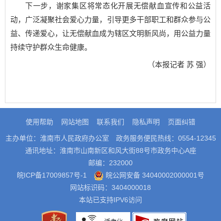
下一步，谢家集区将常态化开展无偿献血宣传和公益活
动，广泛凝聚社会爱心力量，引导更多干部职工和群众参与公
益、传递爱心，让无偿献血成为辖区文明新风尚，用公益力量
持续守护群众生命健康。
（本报记者 苏 强）
使用帮助
网站地图
联系我们
隐私声明
页面纠错
主办单位：淮南市人民政府办公室
政务服务便民热线：0554-12345
通讯地址：淮南市山南新区和风大街88号市政务中心A座
邮编：232000
皖ICP备17009857号-1
皖公网安备 34040002000001号
网站标识码：3404000018
本站已支持IPV6访问