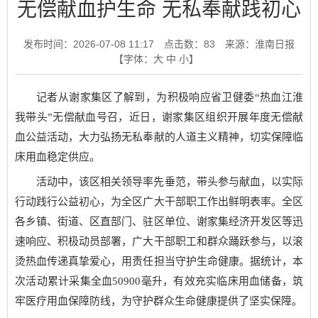
无偿献血护生命 无私奉献践初心
发布时间：2026-07-08 11:17
点击数：
83
来源：淮南日报
【字体：
大
中
小
】
记者从谢家集区了解到，为积极响应省卫健委“热血江淮
我带头”无偿献血号召，近日，谢家集区组织开展年度无偿献
血公益活动，大力弘扬无私奉献的人道主义精神，切实保障临
床用血稳定供应。
活动中，该区相关领导率先垂范，带头参与献血，以实际
行动践行公益初心，为全区广大干部职工作出鲜明表率。全区
各乡镇、街道、区直部门、驻区单位、谢家集经济开发区等迅
速响应、积极动员部署，广大干部职工和群众踊跃参与，以滚
烫热血传递真挚爱心，用责任担当守护生命健康。据统计，本
次活动累计采集全血50900毫升，有效充实临床用血储备，筑
牢医疗用血保障防线，为守护群众生命健康提供了坚实保障。