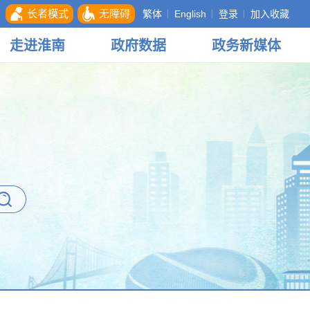
长者模式
无障碍
繁体
English
登录
加入收藏
走进
淮南
政府
数据
政务
新媒体