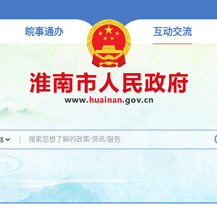
皖事
通办
互动
交流