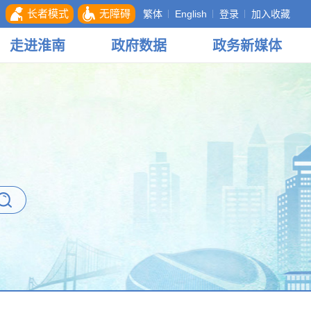
长者模式
无障碍
繁体
English
登录
加入收藏
走进
淮南
政府
数据
政务
新媒体