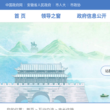
中国政府网
安徽省人民政府
市人大
市政协
首 页
领导
之窗
政府
信息公开
您的位置：
首页
>
互动交流
>
市长信箱