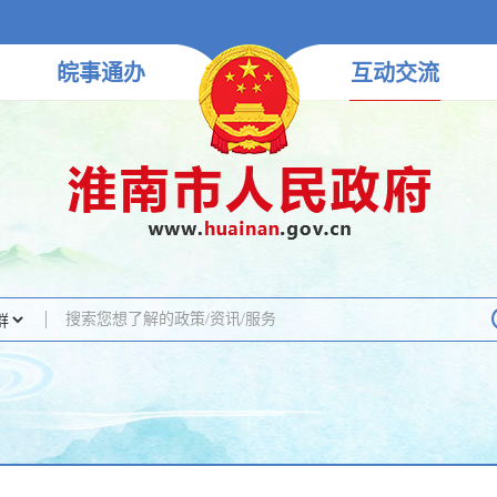
皖事
通办
互动
交流