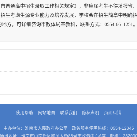
市普通高中招生录取工作相关规定》，非应届考生不得填报省、
招生考虑生源专业能力及培养发展，学校会在招生简章中明确
，可详细咨询市教体局基教科，联系方式：0554-6611251
使用帮助
网站地图
联系我们
隐私声明
页面纠错
主办单位：淮南市人民政府办公室
政务服务便民热线：0554-12345
通讯地址：淮南市山南新区和风大街88号市政务中心A座
邮编：23200