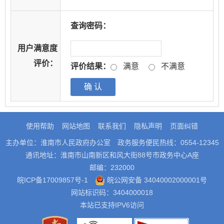
查询密码：
用户满意度
评价：
评价结果：
满意
不满意
使用帮助
网站地图
联系我们
隐私声明
页面纠错
主办单位：淮南市人民政府办公室
政务服务便民热线：0554-12345
通讯地址：淮南市山南新区和风大街88号市政务中心A座
邮编：232000
皖ICP备17009857号-1
皖公网安备 34040002000001号
网站标识码：3404000018
本站已支持IPV6访问