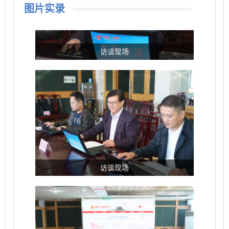
请，并提交父或母的身份证明材料。如果未成年
图片实录
人的父母已经死亡或者没有监护能力，应提供其
祖父母、外祖父母或兄、姐的身份证明材料，或
者经未成年人的父或母所在单位或者未成年人住
访谈现场
所地的居民委员会、村民委员会同意的监护人的
身份证明材料。
主持人
随着经济生活水平的提高，很多家长在购买
房产时想直接办理到孩子名下，请问未成年人是
否可以申请不动产登记？
访谈现场
1212
我在恒大绿洲购买了一套商品房，在银行办
理了按揭贷款，现在想加我配偶的名字，请问能
否办理？