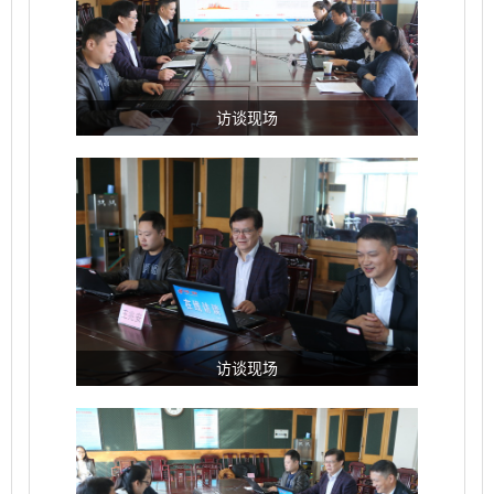
淮南市不动产登记中心法规科科长 宫磊
您要办理的是抵押权注销登记，如果房子是
访谈现场
在银行有贷款，需要产权人本人到我中心办理，
所需材料如下：《不动产抵押权注销申请书》原
件、本人身份证明原件及复印件、还款证明、他
项证原件。产权人自己来我中心办理抵押权注销
登记即可。
淮南市不动产登记中心法规科科长 宫磊
不动产权属证书或登记证明遗失、灭失的，
访谈现场
不动产权利人提出补发申请的，相关权利人查档
后应在我局官方网站或主流媒体上对原权利证书
公告遗失，在公告期届满后，持相关权利手续材
料办理不动产权证。