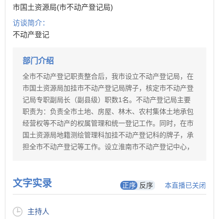
市国土资源局(市不动产登记局)
访谈简介：
不动产登记
部门介绍
全市不动产登记职责整合后，我市设立不动产登记局，在
市国土资源局加挂市不动产登记局牌子，核定市不动产登
记局专职副局长（副县级）职数1名。不动产登记局主要
职责为：负责全市土地、房屋、林木、农村集体土地承包
经营权等不动产的权属管理和统一登记工作。同时，在市
国土资源局地籍测绘管理科加挂不动产登记科的牌子，承
担全市不动产登记等工作。设立淮南市不动产登记中心，
将原淮南市地产市场管理处(市矿业权交易中心)更名为淮
南市不动产登记中心，主要职责是承担全市不动产登记的
文字实录
事务性和技术性工作等。原市地产市场管理处(市矿业权交
正序
反序
本直播已关闭
易中心)职责保留。 市辖五区成立不动产登记分局，在各
区国土分局加挂区不动产登记分局牌子。主要职责为：承
主持人
担农村集体土地权属管理，以及农村集体土地上的房屋、