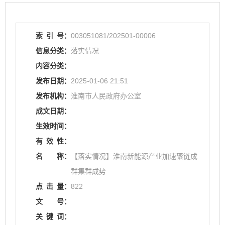
索
引
号：
003051081/202501-00006
信息分类：
落实情况
内容分类：
发布日期：
2025-01-06 21:51
发布机构：
淮南市人民政府办公室
成文日期：
生效时间：
有
效
性：
名
称：
【落实情况】淮南新能源产业加速聚链成
群集群成势
点
击
量：
822
文
号：
关
键
词：