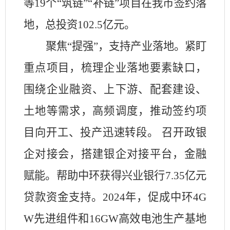
等
19
个“筑链”“补链”项目在我市签约落
地，总投资
102.5
亿元。
聚焦
“提强”，支持产业落地。紧盯
重点项目，梳理企业落地要素缺口，
围绕企业融资、上下游、配套建设、
土地等需求，高频调度，推动签约项
目向开工、投产迅速转段。
召开政银
企对接会，搭建银企对接平台，金融
赋能。帮助中环获得兴业银行
7.35
亿元
贷款资金支持。
2024
年，促成中环
4G
W
先进组件和
16GW
高效电池生产基地