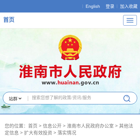
English
登录
加入收藏
首页
导
航
您的位置：
首页
>
信息公开
> 淮南市人民政府办公室
>
其他法
定信息
>
扩大有效投资
>
落实情况