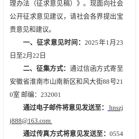
理办法（征求意见稿）》。现面向社会
公开征求意见建议，请社会各界提出宝
贵意见和建议。
一、征求意见时间：
2025
年
1
月
23
日至
2
月
22
日
二、征集方式：
通过信函方式寄至
安徽省淮南市山南新区和风大街
88
号
21
0
室 邮编：
232001
通过电子邮件将意见发送至：
hnszj
j888@163.com
通过传真方式将意见发送至：
0554