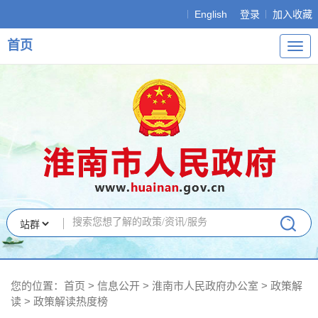
English
登录
加入收藏
首页
导
航
您的位置：
首页
>
信息公开
> 淮南市人民政府办公室
>
政策解
读
>
政策解读热度榜