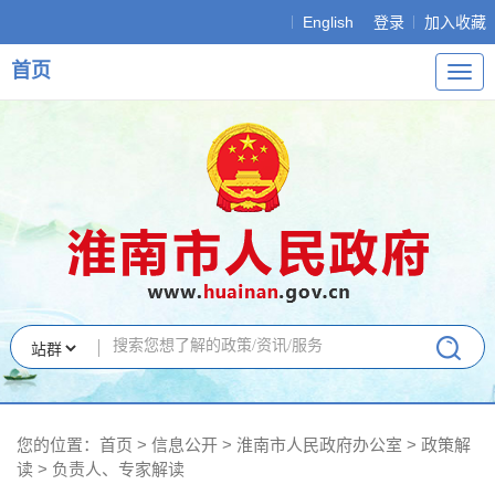
English
登录
加入收藏
首页
导
航
您的位置：
首页
>
信息公开
> 淮南市人民政府办公室
>
政策解
读
>
负责人、专家解读