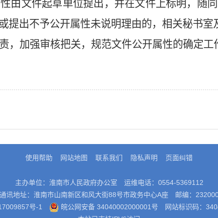
属性由文件起草单位提出，并在文件上标明，随同
或提出不予公开属性未说明理由的，相关秘书室
责，加强审核把关，规范文件公开属性的确定工
使用帮助
网站地图
联系我们
隐私声明
页面纠错
主办单位：淮南市人民政府办公室
运维电话：0554-5369112
通讯地址：淮南市山南新区和风大街88号市政务中心A座
邮编：23200
7009857号-1
皖公网安备 34040002000001号
网站标识码：3404