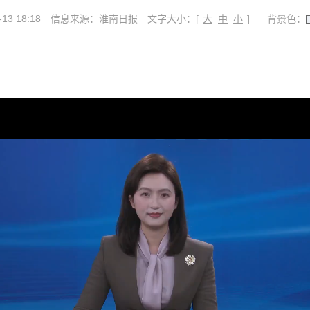
3 18:18
信息来源：淮南日报
文字大小：[
大
中
小
]
背景色：