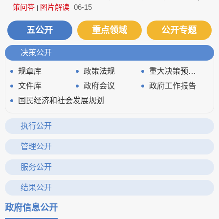
策问答
图片解读
06-15
|
五公开
重点领域
公开专题
决策公开
规章库
政策法规
重大决策预公开
文件库
政府会议
政府工作报告
国民经济和社会发展规划
执行公开
审计信息
重大决策、重要政策及重点工作执行情况
管理公开
政府领导
政府机构
财政资金
服务公开
应急管理
清单公开
政务服务网
结果公开
统计信息
行政权力运行
政府信息公开
建议提案办理