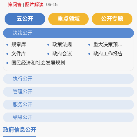
策问答
图片解读
06-15
|
五公开
重点领域
公开专题
决策公开
规章库
政策法规
重大决策预公开
文件库
政府会议
政府工作报告
国民经济和社会发展规划
执行公开
审计信息
重大决策、重要政策及重点工作执行情况
管理公开
政府领导
政府机构
财政资金
服务公开
应急管理
清单公开
政务服务网
结果公开
统计信息
行政权力运行
政府信息公开
建议提案办理