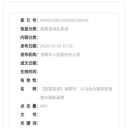
索
引
号：
003051081/202603-00034
信息分类：
政策咨询及宣讲
内容分类：
发布日期：
2026-03-25 17:21
发布机构：
淮南市人民政府办公室
成文日期：
生效时间：
有
效
性：
名
称：
【政策宣讲】淮南市：以法治为笔绘就淮
南水网新画卷
点
击
量：
663
文
号：
关
键
词：