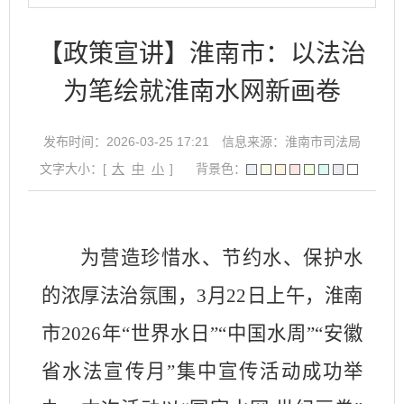
【政策宣讲】淮南市：以法治
为笔绘就淮南水网新画卷
发布时间：2026-03-25 17:21
信息来源：淮南市司法局
文字大小：[
大
中
小
]
背景色：
为营造珍惜水、节约水、保护水
的浓厚法治氛围，
3
月
22
日上午，淮南
市
2026
年“世界水日”“中国水周”“安徽
省水法宣传月”集中宣传活动成功举