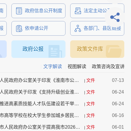
南
政府信息公开制度
法定主动公开内容
报
依申请公开
各部门、县区链接
政府公报
政策文件库
文字解读
视图解读
政策咨询及宣讲
【文字解读】淮南市人民政府办公室关于印发《淮南市公共数据资源 授权运营实施方案》的通知
文件
07-13
|
【文字解读】淮南市人民政府关于印发《支持升级创业淮南行动若干举措》的通知
文件
06-24
|
【文字解读】《深入推进高素质技能人才队伍建设若干举措》
文件
06-24
|
【文字解读】《淮南市高等学校在校大学生参加城乡居民基本医疗保险暂行办法》
文件
06-16
|
【文字解读】《淮南市人民政府办公室关于提高我市2026年度特困人员救助供养标准的通知》
文件
06-01
|