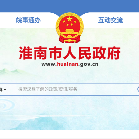
皖事
通办
互动
交流