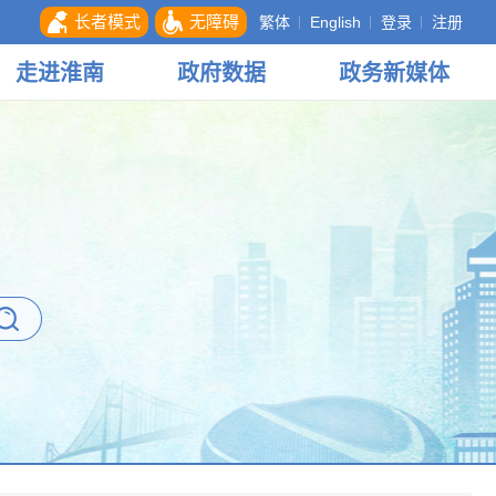
长者模式
无障碍
繁体
English
登录
注册
走进
淮南
政府
数据
政务
新媒体