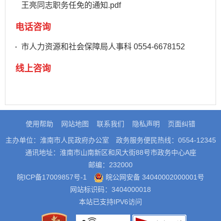
王亮同志职务任免的通知.pdf
电话咨询
市人力资源和社会保障局人事科 0554-6678152
线上咨询
使用帮助
网站地图
联系我们
隐私声明
页面纠错
主办单位：淮南市人民政府办公室
政务服务便民热线：0554-12345
通讯地址：淮南市山南新区和风大街88号市政务中心A座
邮编：232000
皖ICP备17009857号-1
皖公网安备 34040002000001号
网站标识码：3404000018
本站已支持IPV6访问