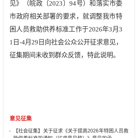
见》（皖政〔
2023
〕
94
号）和落实市委
市政府相关部署的要求，就调整我市特
困人员救助供养标准工作
于
2026
年
3
月
3
1
日
-
4
月
29
日向社会公众
公开
征求意见，
征集期间未收到群众反馈，特此说明。
意见征集
【社会征集】关于征求《关于提高2026年特困人员救