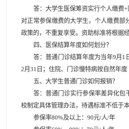
答：大学生医保筹资实行个人缴费
+
对正常参保缴费的大学生，个人缴费部
政策的，不重复享受。资助标准将根据
四、医保结算年度如何划分？
答：普通门诊结算年度为当年
9
月
1
2
月
31
日；住院、门诊慢特病按自然年度
五、大学生普通门诊如何报销？
答：普通门诊实行参保率差异化包
校制定具体管理办法，待遇标准不低于
参保率
80%
及以上：
90
元
/
人
/
年