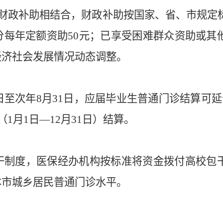
财政补助相结合，财政补助按国家、省、市规定
分每年定额资助
50
元；已享受困难群众资助或其
经济社会发展情况动态调整。
日至次年
8
月
31
日，应届毕业生普通门诊结算可延
（
1
月
1
日—
12
月
31
日）结算。
干制度，医保经办机构按标准将资金拨付高校包
本市城乡居民普通门诊水平。