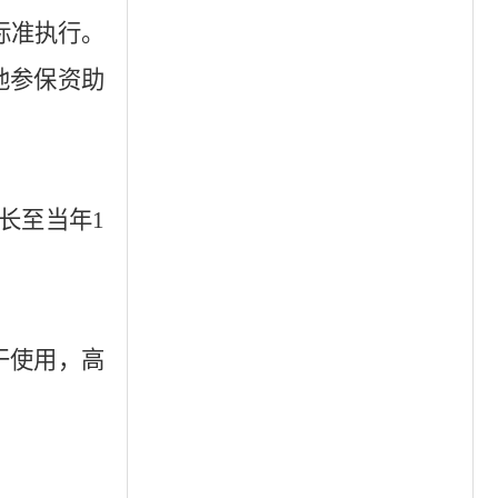
标准执行。
他参保资助
长至当年
1
干使用，高