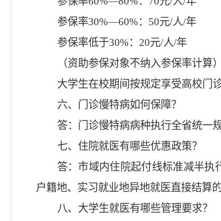
参保率
60%
—
80%
：
70
元
/
人
/
年
参保率
30%
—
60%
：
50
元
/
人
/
年
参保率低于
30%
：
20
元
/
人
/
年
（资助参保对象不纳入参保率计算
大学生在校期间按规定享受高校门
六、门诊慢特病如何保障？
答：门诊慢特病病种执行全省统一
七、住院就医有哪些优惠政策？
答：市域内住院起付线标准减半执
户籍地、实习就业地异地就医直接结算
八、大学生就医有哪些管理要求？