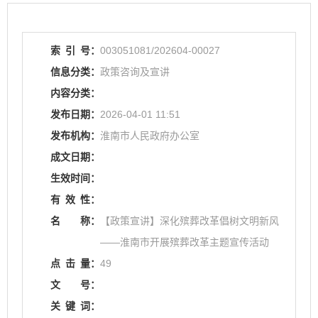
索
引
号：
003051081/202604-00027
信息分类：
政策咨询及宣讲
内容分类：
发布日期：
2026-04-01 11:51
发布机构：
淮南市人民政府办公室
成文日期：
生效时间：
有
效
性：
名
称：
【政策宣讲】深化殡葬改革倡树文明新风
——淮南市开展殡葬改革主题宣传活动
点
击
量：
49
文
号：
关
键
词：