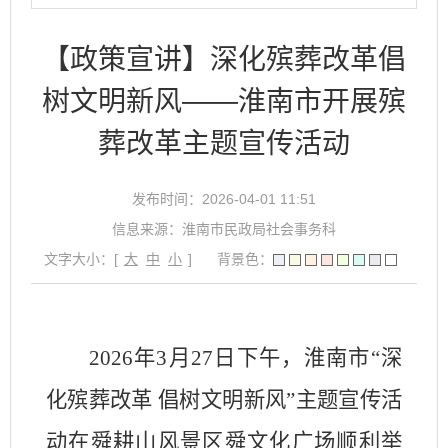
【政策宣讲】深化殡葬改革倡
树文明新风——淮南市开展殡
葬改革主题宣传活动
发布时间：2026-04-01 11:51
信息来源：淮南市民政局社会事务科
文字大小：[
大
中
小
]
背景色：
2026
年
3
月
27
日下午，淮南市“深
化殡葬改革 倡树文明新风”主题宣传活
动在舜耕山风景区舜文化广场顺利举