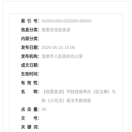
索
引
号：
003051081/202605-00043
信息分类：
政策咨询及宣讲
内容分类：
发布日期：
2026-05-21 15:06
发布机构：
淮南市人民政府办公室
成文日期：
生效时间：
有
效
性：
名
称：
【政策宣讲】市财政局举办《民法典》与
新《公司法》普法专题讲座
点
击
量：
39
文
号：
关
键
词：