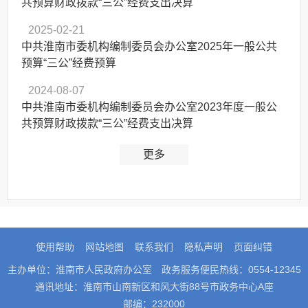
共预算财政拨款“三公”经费支出决算
2025-02-21
中共淮南市委机构编制委员会办公室2025年一般公共
预算“三公”经费预算
2024-08-07
中共淮南市委机构编制委员会办公室2023年度一般公
共预算财政拨款“三公”经费支出决算
更多
使用帮助
网站地图
联系我们
隐私声明
页面纠错
主办单位：淮南市人民政府办公室
政务服务便民热线：0554-12345
通讯地址：淮南市山南新区和风大街88号市政务中心A座
邮编：232000