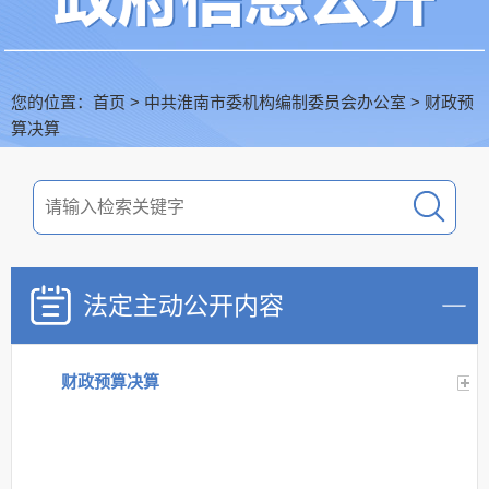
您的位置：
首页
>
中共淮南市委机构编制委员会办公室
>
财政预
算决算
法定主动公开内容
财政预算决算