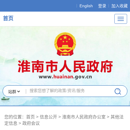
English
登录
加入收藏
首页
导
航
您的位置：
首页
>
信息公开
> 淮南市人民政府办公室
>
其他法
定信息
>
政府会议