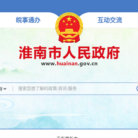
皖事
通办
互动
交流