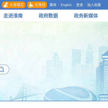
长者模式
无障碍
繁体
English
登录
加入收藏
走进
淮南
政府
数据
政务
新媒体