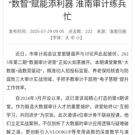
“数智”赋能添利器 淮南审计练兵
忙
发布时间：2025-07-29 09:05
点击数：
222
来源：淮南日报
【字体：
大
中
小
】
近日，市审计局会议室里键盘声与讨论声此起彼伏，202
5年第二期“数据审计讲堂”正如火如荼展开。本期课堂聚焦“大
数据+函数双驱动”，精准切入招投标监管、养老保险核查与防
腐败三大审计实战领域，手把手教审计干部用“电子慧眼”提升
工作效率。
自2024年3月开设以来，这已是该局精心打造的第8期讲
堂。作为锻造大数据审计人才的重要熔炉，讲堂始终以“互相
学习，共同进步”为宗旨。此次邀请4位审计骨干联袂授课，他
们立足实战案例，不仅剖析了大数据的审计应用逻辑与疑难破
解之道，更创新引入VLOOKUP等常用函数的深度教学与演