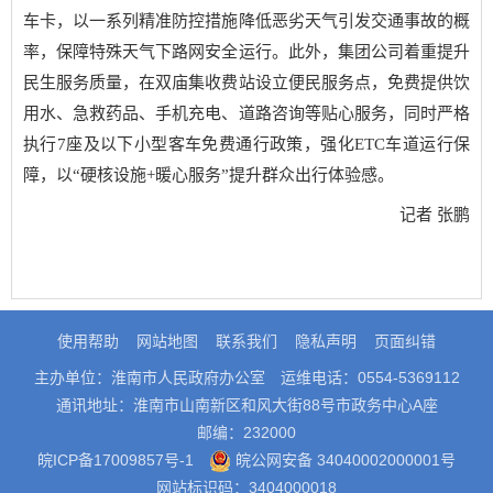
车卡，以一系列精准防控措施降低恶劣天气引发交通事故的概
率，保障特殊天气下路网安全运行。此外，集团公司着重提升
民生服务质量，在双庙集收费站设立便民服务点，免费提供饮
用水、急救药品、手机充电、道路咨询等贴心服务，同时严格
执行7座及以下小型客车免费通行政策，强化ETC车道运行保
障，以“硬核设施+暖心服务”提升群众出行体验感。
记者 张鹏
使用帮助
网站地图
联系我们
隐私声明
页面纠错
主办单位：淮南市人民政府办公室
运维电话：0554-5369112
通讯地址：淮南市山南新区和风大街88号市政务中心A座
邮编：232000
皖ICP备17009857号-1
皖公网安备 34040002000001号
网站标识码：3404000018