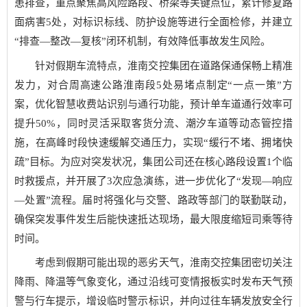
患排查，重点聚焦高风险路段、桥梁等关键点位，累计修复路
面病害5处，对标识标线、防护设施等进行全面检修，并建立
“排查—整改—复核”闭环机制，有效降低事故发生风险。
针对假期车流特点，淮南交控集团在道路保通保畅上精准
发力，对合周高速公路淮南段5处易堵点制定“一点一策”方
案，优化智慧收费站识别与通行功能，预计单车道通行效率可
提升50%，同时灵活采取客货分流、潮汐车道等动态管控措
施，在高峰时段快速缓解交通压力，实现“缓行不堵、拥堵快
疏”目标。为应对突发状况，集团公司还在核心路段设置1个临
时救援点，并开展了3次应急演练，进一步优化了“发现—响应
—处置”流程。届时将强化与交警、路政等部门的联勤联动，
确保突发事件发生后能快速抵达现场，最大限度缩短司乘等待
时间。
考虑到假期可能出现的恶劣天气，淮南交控集团密切关注
降雨、降温等气象变化，通过沿线可变情报板实时发布天气预
警与行车提示，增设临时警示标识，并向过往车辆发放安全行