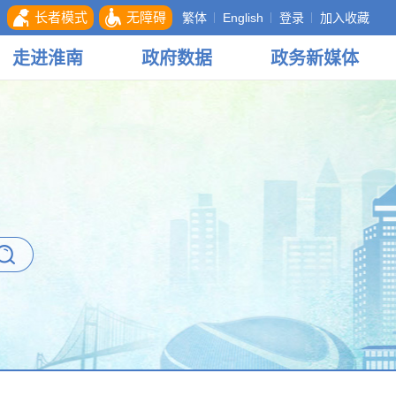
长者模式
无障碍
繁体
English
登录
加入收藏
走进
淮南
政府
数据
政务
新媒体