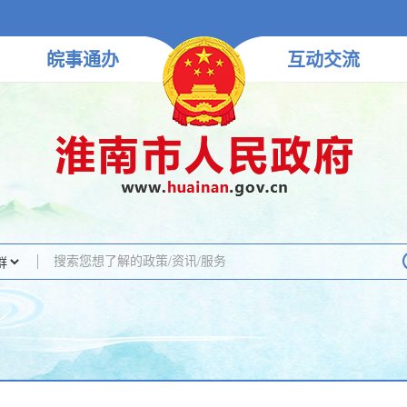
皖事
通办
互动
交流