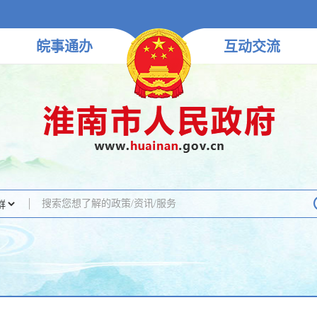
皖事
通办
互动
交流