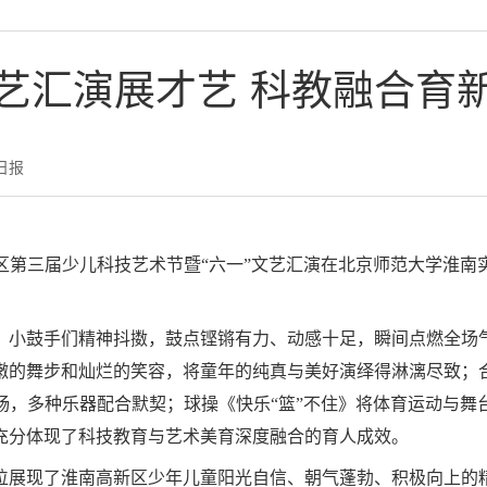
艺汇演展才艺 科教融合育
日报
区第三届少儿科技艺术节暨“六一”文艺汇演在北京师范大学淮
，小鼓手们精神抖擞，鼓点铿锵有力、动感十足，瞬间点燃全场
嫩的舞步和灿烂的笑容，将童年的纯真与美好演绎得淋漓尽致；
畅，多种乐器配合默契；球操《快乐“篮”不住》将体育运动与舞
充分体现了科技教育与艺术美育深度融合的育人成效。
位展现了淮南高新区少年儿童阳光自信、朝气蓬勃、积极向上的