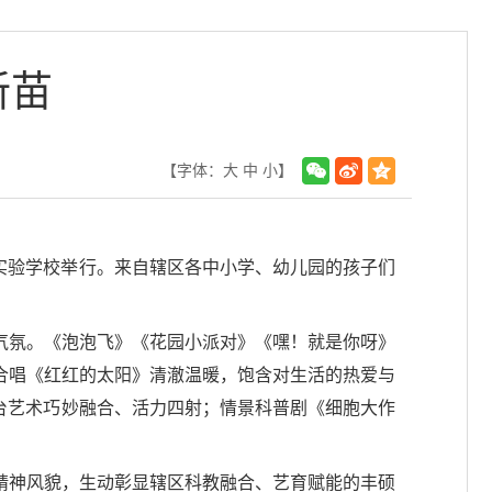
新苗
【字体：
大
中
小
】
南实验学校举行。来自辖区各中小学、幼儿园的孩子们
气氛。《泡泡飞》《花园小派对》《嘿！就是你呀》
合唱《红红的太阳》清澈温暖，饱含对生活的热爱与
台艺术巧妙融合、活力四射；情景科普剧《细胞大作
精神风貌，生动彰显辖区科教融合、艺育赋能的丰硕