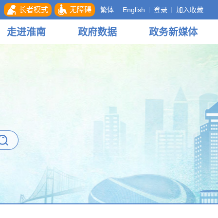
长者模式
无障碍
繁体
English
登录
加入收藏
走进
淮南
政府
数据
政务
新媒体