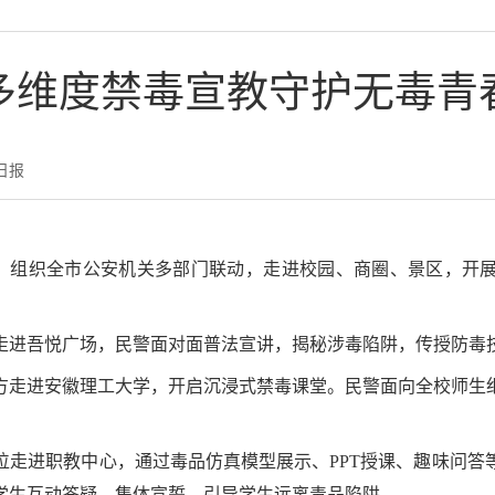
多维度禁毒宣教守护无毒青
日报
契机，组织全市公安机关多部门联动，走进校园、商圈、景区，开
走进吾悦广场，民警面对面普法宣讲，揭秘涉毒陷阱，传授防毒
方走进安徽理工大学，开启沉浸式禁毒课堂。民警面向全校师生
位走进职教中心，通过毒品仿真模型展示、PPT授课、趣味问答
学生互动答疑、集体宣誓，引导学生远离毒品陷阱。