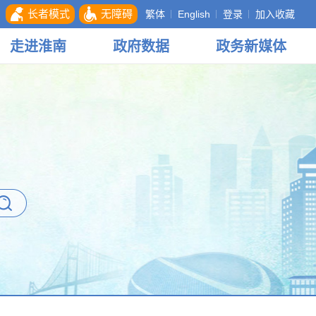
长者模式
无障碍
繁体
English
登录
加入收藏
走进
淮南
政府
数据
政务
新媒体