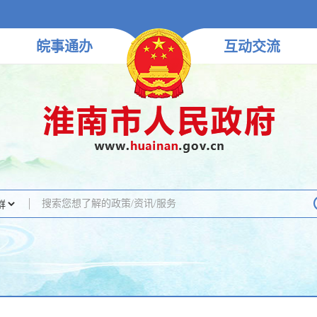
皖事
通办
互动
交流