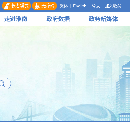
长者模式
无障碍
繁体
English
登录
加入收藏
走进
淮南
政府
数据
政务
新媒体