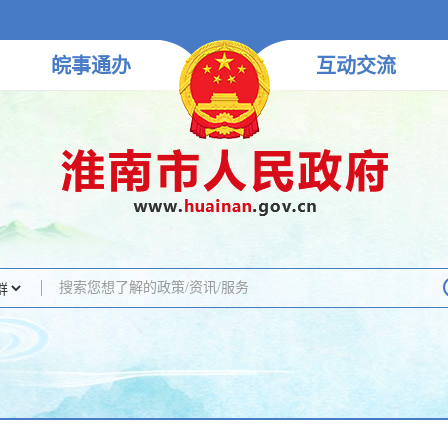
皖事
通办
互动
交流