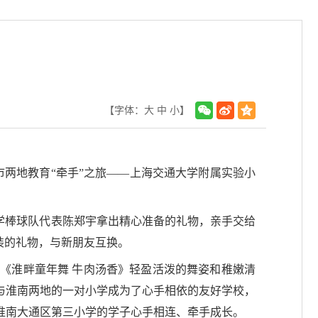
【字体：
大
中
小
】
市两地教育“牵手”之旅——上海交通大学附属实验小
小学棒球队代表陈郑宇拿出精心准备的礼物，亲手交给
装的礼物，与新朋友互换。
《淮畔童年舞 牛肉汤香》轻盈活泼的舞姿和稚嫩清
与淮南两地的一对小学成为了心手相依的友好学校，
淮南大通区第三小学的学子心手相连、牵手成长。