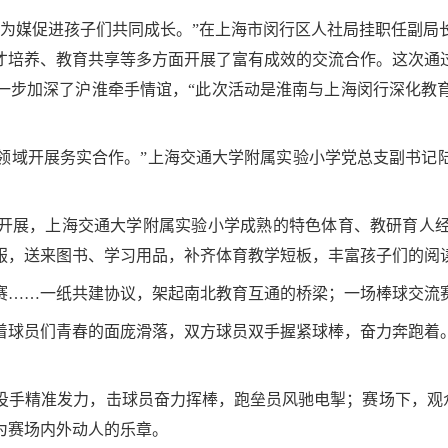
球为媒促进孩子们共同成长。”在上海市闵行区人社局挂职任副局
才培养、教育共享等多方面开展了富有成效的交流合作。这次通
一步加深了沪淮牵手情谊，“此次活动是淮南与上海闵行深化教
等领域开展务实合作。”上海交通大学附属实验小学党总支副书
开展，上海交通大学附属实验小学成熟的特色体育、教研育人
服，送来图书、学习用品，补齐体育教学短板，丰富孩子们的阅
赛……一纸共建协议，架起南北教育互通的桥梁；一场棒球交流
着球员们青春的面庞滑落，双方球员双手握紧球棒，奋力奔跑着
手精准发力，击球员奋力挥棒，跑垒员风驰电掣；赛场下，观众
为赛场内外动人的乐章。