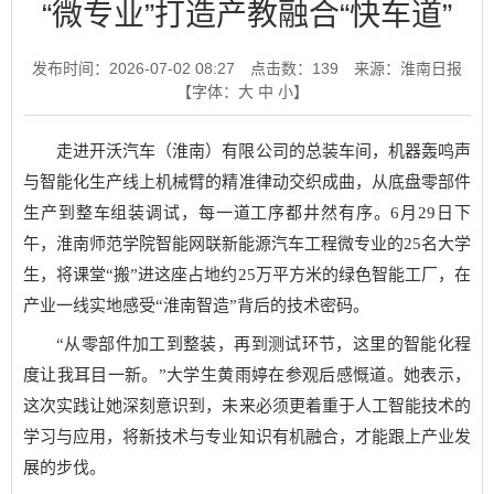
“微专业”打造产教融合“快车道”
发布时间：2026-07-02 08:27
点击数：
139
来源：淮南日报
【字体：
大
中
小
】
走进开沃汽车（淮南）有限公司的总装车间，机器轰鸣声
与智能化生产线上机械臂的精准律动交织成曲，从底盘零部件
生产到整车组装调试，每一道工序都井然有序。6月29日下
午，淮南师范学院智能网联新能源汽车工程微专业的25名大学
生，将课堂“搬”进这座占地约25万平方米的绿色智能工厂，在
产业一线实地感受“淮南智造”背后的技术密码。
“从零部件加工到整装，再到测试环节，这里的智能化程
度让我耳目一新。”大学生黄雨婷在参观后感慨道。她表示，
这次实践让她深刻意识到，未来必须更着重于人工智能技术的
学习与应用，将新技术与专业知识有机融合，才能跟上产业发
展的步伐。