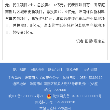
元；民生项目2个，总投资8．6亿元。代表性项目有：田家庵
南部片区城市更新项目，总投资12．9亿元；淮南环保新材料
汽车内饰项目，总投资8亿元；淮南云聚绿色食品产业基地项
目，总投资5．8亿元；淮南景丰纸业特种包装纸生产基地项
目，总投资5亿元。
记者 张 静 廖凌云
使用帮助
网站地图
联系我们
隐私声明
页面纠错
主办单位：淮南市人民政府办公室
运维电话：0554-5369112
通讯地址：淮南市山南新区和风大街88号市政务中心A座
邮编：232000
皖ICP备17009857号-1
皖公网安备 34040002000001号
网站标识码：3404000018
本站已支持IPV6访问