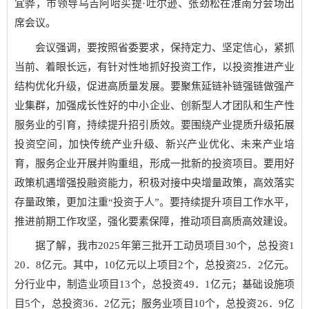
宜骅，市领导乌吉阿哈买提·吐尔逊、张劲松在淮南分会场出
席会议。
会议强调，要按照省委要求，保持定力、坚定信心，紧抓
当前、着眼长远，有针对性地抓好投资工作，以投资推进产业
结构优化升级，促进高质量发展。要聚焦延链补链强链做强产
业集群，加强成长性好的中小企业、创新型人才团队和生产性
服务业的引育，持续提升招引质效。要围绕产业提质升级拓展
投资空间，加快传统产业升级、新兴产业优化、未来产业培
育，服务企业开展并购重组，形成一批新的投资项目。要用好
政策机遇增强投融资能力，积极对接中央增量政策，高效落实
存量政策，更加注重“投资于人”。要持续提升项目工作水平，
推进前期工作攻坚，强化要素保障，推动项目高质高效建设。
据了解，我市2025年第三批开工动员项目30个，总投资1
20．8亿元。其中，10亿元以上项目2个，总投资25．2亿元。
分行业中，制造业项目13个，总投资49．1亿元；基础设施项
目5个，总投资36．2亿元；服务业项目10个，总投资26．9亿