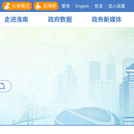
长者模式
无障碍
繁体
English
登录
加入收藏
走进
淮南
政府
数据
政务
新媒体