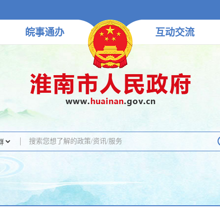
皖事
通办
互动
交流