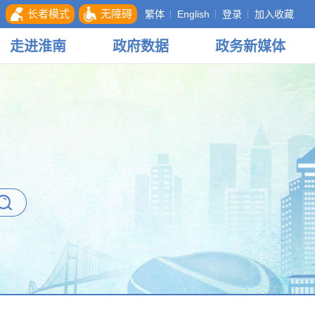
长者模式
无障碍
繁体
English
登录
加入收藏
走进
淮南
政府
数据
政务
新媒体