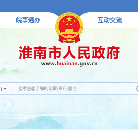
皖事
通办
互动
交流