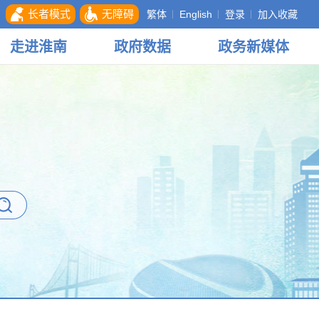
长者模式
无障碍
繁体
English
登录
加入收藏
走进
淮南
政府
数据
政务
新媒体