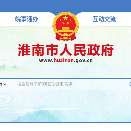
皖事
通办
互动
交流