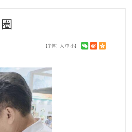
出圈
【字体：
大
中
小
】