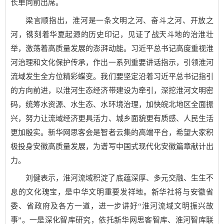
长单向前出席。
梁言顺指出，淮河是一条文明之河、奋斗之河、开放之
河，镌刻着华夏起源的历史印记，见证了战天斗地的治淮壮
举，激荡着高质量发展的澎湃动能。习近平总书记高度重视淮
河治理和文化保护传承，作出一系列重要讲话指示，引领淮河
流域发生全方位精彩蝶变。我们要坚定沿着习近平总书记指引
的方向前进，以淮河生态经济带建设为牵引，深挖淮河文明密
码，统筹水资源、水生态、水环境治理，加快皖北地区全面振
兴，努力让流域经济更具活力、城乡面貌更有质感、人民生活
更加殷实。新华网思客会是智者云集的高端平台，希望大家积
极投身安徽高质量发展，为谱写中国式现代化安徽篇章献计出
力。
刘健表示，淮河流域积淀了底蕴深厚、多元交融、生生不
息的文化瑰宝，是中华文明重要发祥地。新华社将与安徽省
委、省政府及各方一道，进一步讲好“淮河流域文明振兴故
事”。一是深化智库研究，依托新华网思客智库、淮河智库联