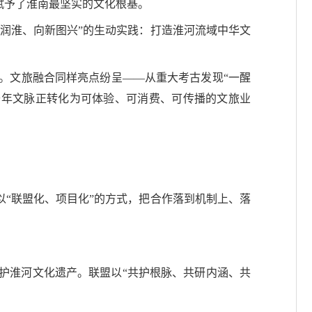
赋予了淮南最坚实的文化根基。
淮润淮、向新图兴”的生动实践：打造淮河流域中华文
。文旅融合同样亮点纷呈——从重大考古发现“一醒
千年文脉正转化为可体验、可消费、可传播的文旅业
。
以“联盟化、项目化”的方式，把合作落到机制上、落
护淮河文化遗产。联盟以“共护根脉、共研内涵、共