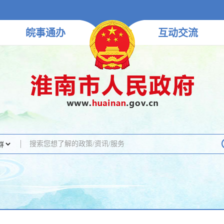
皖事
通办
互动
交流