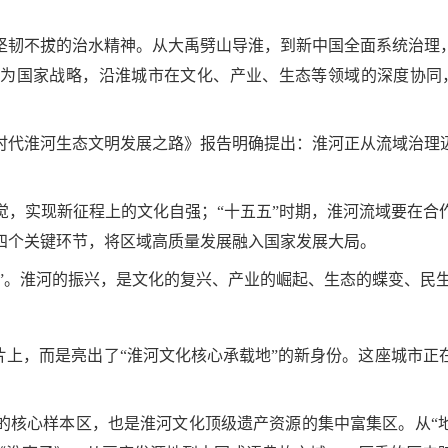
坚韧不拔的治水精神。从大禹劈山导淮，到新中国全面系统治理
为国家战略，沿淮城市在文化、产业、生态等领域的深度协同，
时代淮河生态文明发展之路》报告明确提出：淮河正从流域治理
觉，实现新征程上的文化自强；“十五五”时期，淮河流域要在合
四个关键环节，将区域高质量发展融入国家发展大局。
响”。淮河的振兴，是文化的复兴、产业的崛起、生态的蝶变、民
片上，而是亮出了“淮河文化核心承载地”的新身份。这座城市
核心样本区，也是淮河文化顶级遗产资源的集中富集区。从“地