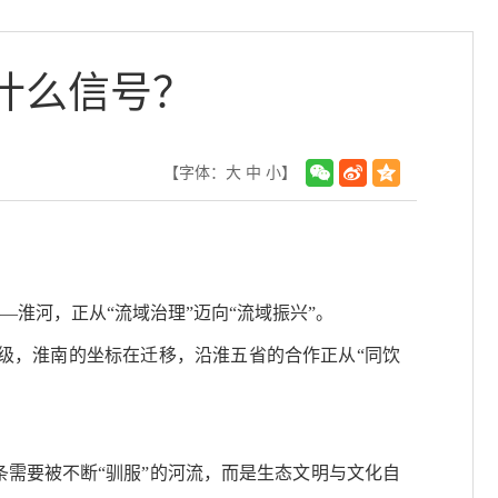
什么信号？
【字体：
大
中
小
】
淮河，正从“流域治理”迈向“流域振兴”。
升级，淮南的坐标在迁移，沿淮五省的合作正从“同饮
条需要被不断“驯服”的河流，而是生态文明与文化自