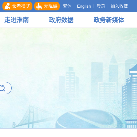
长者模式
无障碍
繁体
English
登录
加入收藏
走进
淮南
政府
数据
政务
新媒体