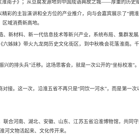
”《淮南子》；从豆腐发源地到中国成语典故之城——厚重的历史
以精彩的主旨演讲和全方位的产业推介，向与会嘉宾展示了“拥
、区域消费新高地。
造、新材料、新一代信息技术等新兴产业，系统布局、集群发展
从《六姊妹》带火九龙岗历史文化街区，到中秋晚会花落淮南。
域振兴的排头兵”迁移。这场思客会，就是一次公开的“坐标校准”
对接。这一次，沿淮五省不再只是“同饮一河水”，而是第一次
，联合河南、湖北、安徽、山东、江苏五省沿淮博物馆，共同守
让淮河文物活起来、文化传开来。