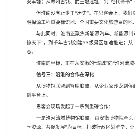
安丰塘；从寿州古城、武王墩遗址，到“绝代奇书
但淮南没有止步于“历史”。在思客会上，我们
明探源工程重要标识地、全国重要文化旅游目的地
与此同时，淮南正聚焦新能源汽车、新能源制
惊天下”，到千年古城创建5A级景区加速推进；
态。
淮南的坐标，正在从安徽的“煤城”向“淮河流
信号三：沿淮的合作在深化
从博物馆联盟到智库联盟，从企业家沙龙到侨商
到平台上。
思客会现场发起了一系列重磅合作：
一是淮河流域博物馆联盟，由安徽博物院牵头
享资源、共促发展”为目标，打破行政区划壁垒，