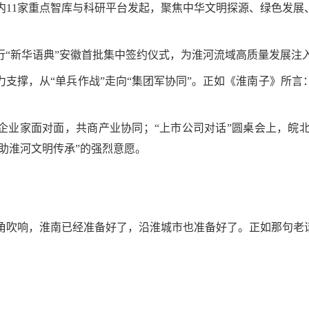
11家重点智库与科研平台发起，聚焦中华文明探源、绿色发展
行“新华语典”安徽首批集中签约仪式，为淮河流域高质量发展注
支撑，从“单兵作战”走向“集团军协同”。正如《淮南子》所
与企业家面对面，共商产业协同；“上市公司对话”圆桌会上，皖
侨助淮河文明传承”的强烈意愿。
角吹响，淮南已经准备好了，沿淮城市也准备好了。正如那句老话