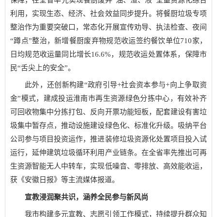
利用，实现生态、经济、社会效益同步提升。将餐厨垃圾专项
整治作为重要突破口，常态化开展宣传劝导、执法检查、夜间
“蹲点”整治，新增餐厨废弃物规范收运签约餐饮单位710家，
日均规范收运量同比增长16.6%，规范收运处置体系，保障市
民“舌尖上的安全”。
此外，还创新构建“政府引导+社会资本参与+向上争取资
金”模式，建成投运淮南市再生资源绿色分拣中心，有效补齐
可回收物集中分拣打包、反向开票功能短板，配套建设有害垃
圾集中暂存点，推动设施建设绿色化、标准化升级。吸纳平台
公司参与项目投资运作，推进装修垃圾资源化处置项目投入试
运行，延伸建筑垃圾循环利用产业链条。在全省率先推出可再
生资源智能无人中转车，实现低噪音、零排放、高效能收运，
获《安徽日报》等主流媒体报道。
宣教浸润聚共识，涵养全民参与新风尚
我市构建多元宣教、志愿引领工作模式，持续提升群众知