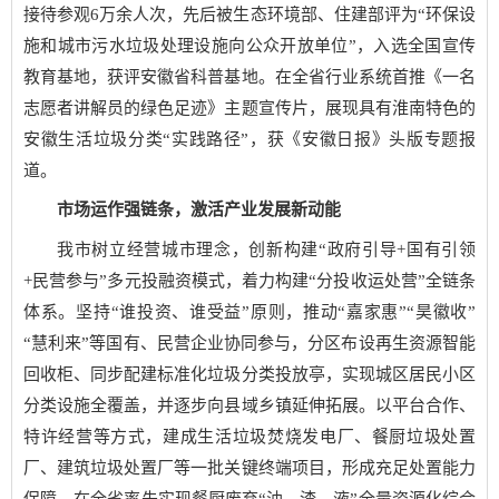
接待参观6万余人次，先后被生态环境部、住建部评为“环保设
施和城市污水垃圾处理设施向公众开放单位”，入选全国宣传
教育基地，获评安徽省科普基地。在全省行业系统首推《一名
志愿者讲解员的绿色足迹》主题宣传片，展现具有淮南特色的
安徽生活垃圾分类“实践路径”，获《安徽日报》头版专题报
道。
市场运作强链条，激活产业发展新动能
我市树立经营城市理念，创新构建“政府引导+国有引领
+民营参与”多元投融资模式，着力构建“分投收运处营”全链条
体系。坚持“谁投资、谁受益”原则，推动“嘉家惠”“昊徽收”
“慧利来”等国有、民营企业协同参与，分区布设再生资源智能
回收柜、同步配建标准化垃圾分类投放亭，实现城区居民小区
分类设施全覆盖，并逐步向县域乡镇延伸拓展。以平台合作、
特许经营等方式，建成生活垃圾焚烧发电厂、餐厨垃圾处置
厂、建筑垃圾处置厂等一批关键终端项目，形成充足处置能力
保障，在全省率先实现餐厨废弃“油、渣、液”全量资源化综合